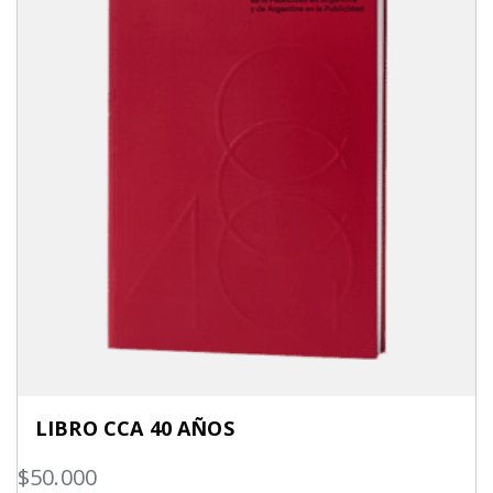
$280.000.
$224.000.
LIBRO CCA 40 AÑOS
$
50.000