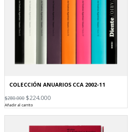
COLECCIÓN ANUARIOS CCA 2002-11
El
El
$
224.000
$
280.000
Añadir al carrito
precio
precio
original
actual
era:
es: