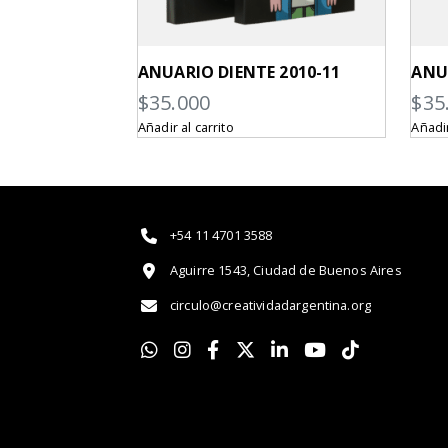
ANUARIO DIENTE 2010-11
ANU
$
35.000
$
35
Añadir al carrito
Añadir
+54 11 4701 3588
Aguirre 1543, Ciudad de Buenos Aires
circulo@creatividadargentina.org