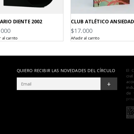
ARIO DIENTE 2002
CLUB ATLÉTICO ANSIEDA
.000
$
17.000
 al carrito
Añadir al carrito
QUIERO RECIBIR LAS NOVEDADES DEL CÍRCULO
El 
civ
acc
+
indu
de 
priv