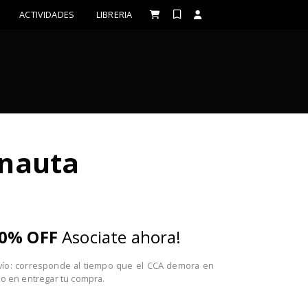
ACTIVIDADES
LIBRERIA
onauta
0% OFF
Asociate ahora!
vío: corresponde al tiempo que el CCA demora en
o en entregar tu compra.