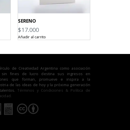
D
SERENO
$
17.000
Añadir al carrito
Círculo de Creatividad Argentina como asociación
il sin fines de lucro destina sus ingresos en
iones que forman, promueve e inspira a la
stria de las ideas de hoy y la próxima generación
talentos.
Términos y Condiciones & Política de
acidad.