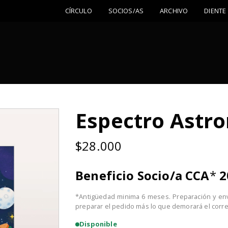
CÍRCULO
SOCIOS/AS
ARCHIVO
DIENTE
Espectro Astr
$
28.000
Beneficio Socio/a CCA
*
2
*Antigüedad minima 6 meses. Preparación y en
preparar el pedido más lo que demorará el corre
Disponible