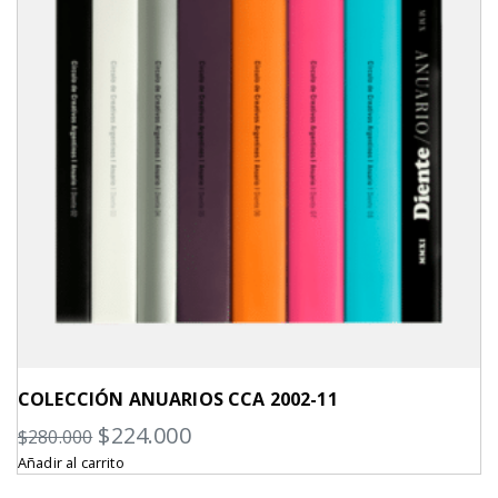
COLECCIÓN ANUARIOS CCA 2002-11
El
El
$
224.000
$
280.000
Añadir al carrito
precio
precio