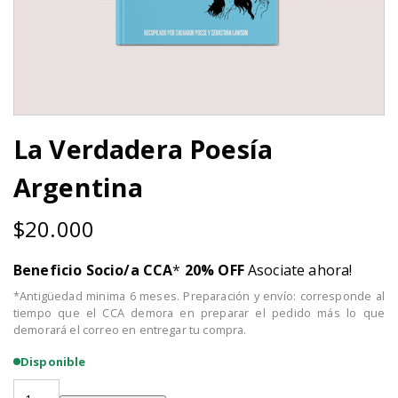
La Verdadera Poesía
Argentina
$
20.000
Beneficio Socio/a CCA
*
20% OFF
Asociate ahora!
*Antigüedad minima 6 meses. Preparación y envío: corresponde al
tiempo que el CCA demora en preparar el pedido más lo que
demorará el correo en entregar tu compra.
Disponible
La