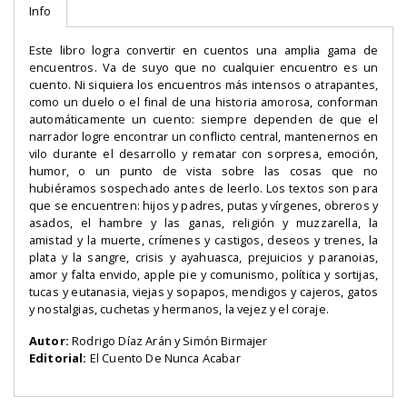
Info
Este libro logra convertir en cuentos una amplia gama de
encuentros. Va de suyo que no cualquier encuentro es un
cuento. Ni siquiera los encuentros más intensos o atrapantes,
como un duelo o el final de una historia amorosa, conforman
automáticamente un cuento: siempre dependen de que el
narrador logre encontrar un conflicto central, mantenernos en
vilo durante el desarrollo y rematar con sorpresa, emoción,
humor, o un punto de vista sobre las cosas que no
hubiéramos sospechado antes de leerlo. Los textos son para
que se encuentren: hijos y padres, putas y vírgenes, obreros y
asados, el hambre y las ganas, religión y muzzarella, la
amistad y la muerte, crímenes y castigos, deseos y trenes, la
plata y la sangre, crisis y ayahuasca, prejuicios y paranoias,
amor y falta envido, apple pie y comunismo, política y sortijas,
tucas y eutanasia, viejas y sopapos, mendigos y cajeros, gatos
y nostalgias, cuchetas y hermanos, la vejez y el coraje.
Autor:
Rodrigo Díaz Arán y Simón Birmajer
Editorial:
El Cuento De Nunca Acabar