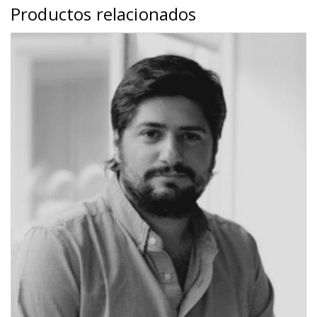
aplicado
Productos relacionados
al
Storytelling"
cantidad