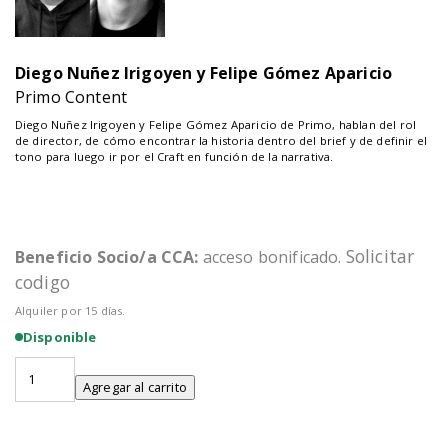
Diego Nuñez Irigoyen y Felipe Gómez Aparicio
Primo Content
Diego Nuñez Irigoyen y Felipe Gómez Aparicio de Primo, hablan del rol
de director, de cómo encontrar la historia dentro del brief y de definir el
tono para luego ir por el Craft en función de la narrativa.
Solicitar
Beneficio Socio/a CCA:
acceso bonificado.
codigo
Alquiler por 15 días.
Disponible
Workshop
Craft
Agregar al carrito
CCA
""El
Craft