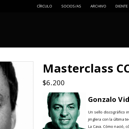
CÍRCULO
SOCIOS/AS
ARCHIVO
DIENTE
Masterclass C
$
6.200
Gonzalo Vid
Un sello discográfico 
jinglera con la última t
La Cava. Cómo nació, c