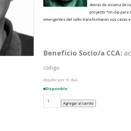
detrás de escena de l
proyecto “Un clip para s
emergentes del sello transformaron sus casas en 
Beneficio Socio/a CCA:
ac
codigo
Alquiler por 15 días.
Disponible
Masterclass
CCA
Agregar al carrito
"Suena
Eh!"
cantidad