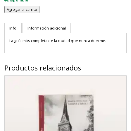
Disponible
Agregar al carrito
Chicas
en
NY.
Info
Información adicional
Los
secretos
mejor
La guía más completa de la ciudad que nunca duerme.
guardados
de
la
Gran
Productos relacionados
Manzana
cantidad