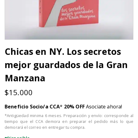
Chicas en NY. Los secretos
mejor guardados de la Gran
Manzana
$
15.000
Beneficio Socio/a CCA
*
20% OFF
Asociate ahora!
*Antigüedad minima 6 meses. Preparación y envío: corresponde al
tiempo que el CCA demora en preparar el pedido más lo que
demorará el correo en entregar tu compra.