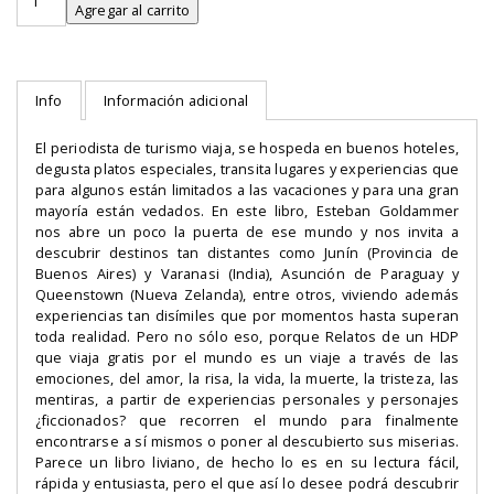
de
Agregar al carrito
un
HDP
que
viaja
Info
Información adicional
gratis
por
El periodista de turismo viaja, se hospeda en buenos hoteles,
el
degusta platos especiales, transita lugares y experiencias que
mundo
para algunos están limitados a las vacaciones y para una gran
cantidad
mayoría están vedados. En este libro, Esteban Goldammer
nos abre un poco la puerta de ese mundo y nos invita a
descubrir destinos tan distantes como Junín (Provincia de
Buenos Aires) y Varanasi (India), Asunción de Paraguay y
Queenstown (Nueva Zelanda), entre otros, viviendo además
experiencias tan disímiles que por momentos hasta superan
toda realidad. Pero no sólo eso, porque Relatos de un HDP
que viaja gratis por el mundo es un viaje a través de las
emociones, del amor, la risa, la vida, la muerte, la tristeza, las
mentiras, a partir de experiencias personales y personajes
¿ficcionados? que recorren el mundo para finalmente
encontrarse a sí mismos o poner al descubierto sus miserias.
Parece un libro liviano, de hecho lo es en su lectura fácil,
rápida y entusiasta, pero el que así lo desee podrá descubrir