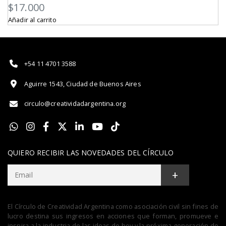
$
17.000
Añadir al carrito
+54 11 4701 3588
Aguirre 1543, Ciudad de Buenos Aires
circulo@creatividadargentina.org
QUIERO RECIBIR LAS NOVEDADES DEL CÍRCULO
+
El Círculo de Creatividad Argentina como asociación civil sin fines de
lucro destina sus ingresos en acciones que forman, promueve e
inspira a la industria de las ideas de hoy y la próxima generación de