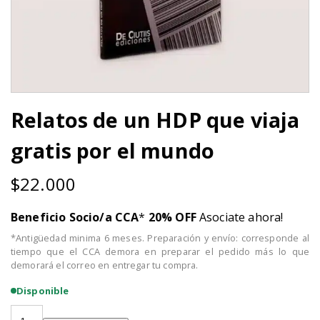
Relatos de un HDP que viaja
gratis por el mundo
$
22.000
Beneficio Socio/a CCA
*
20% OFF
Asociate ahora!
*Antigüedad minima 6 meses. Preparación y envío: corresponde al
tiempo que el CCA demora en preparar el pedido más lo que
demorará el correo en entregar tu compra.
Disponible
Relatos