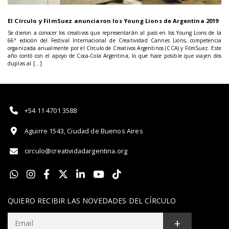
El Círculo y FilmSuez anunciaron los Young Lions de Argentina 2019
Se dieron a conocer los creativos que representarán al país en los Young Lions de la
66ª edición del Festival Internacional de Creatividad Cannes Lions, competencia
organizada anualmente por el Círculo de Creativos Argentinos (CCA) y FilmSuez. Este
año contó con el apoyo de Coca-Cola Argentina, lo que hace posible que viajen dos
duplas al […]
+54 11 4701 3588
Aguirre 1543, Ciudad de Buenos Aires
circulo@creatividadargentina.org
QUIERO RECIBIR LAS NOVEDADES DEL CÍRCULO
+