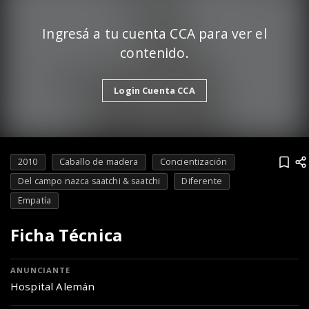
Ingresá a tu cuenta CCA para ver el
contenido.
Login Cuenta CCA
2010
Caballo de madera
Concientización
Del campo nazca saatchi & saatchi
Diferente
Empatía
Ficha Técnica
ANUNCIANTE
Hospital Alemán