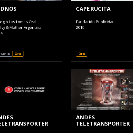
ÍDNOS
CAPERUCITA
legio Las Lomas Oral
Fundación Publicidar
lvy & Mather Argentina
2010
14
itanio
Oro
Oro
NDES
ANDES
ELETRANSPORTER
TELETRANSPORTER