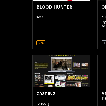
BLOOD HUNTER
O
2014
Co
Ogi
20
Oro
T
CASTING
A
T
Grupo Q