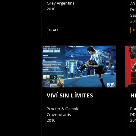
Grey Argentina
AB
2010
De
Saa
20
Plata
O
VIVÍ SIN LÍMITES
H
Procter & Gamble
Pu
CraveroLanis
DD
2010
20