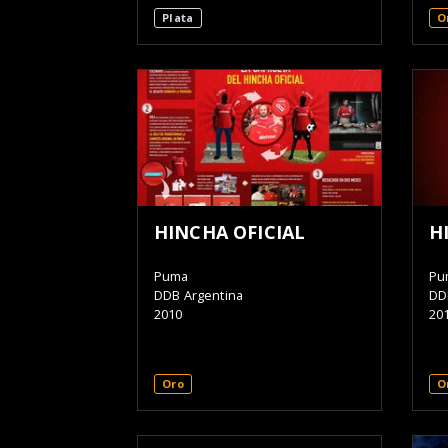
Plata
O
HINCHA OFICIAL
H
Puma
Pu
DDB Argentina
DD
2010
20
Oro
O