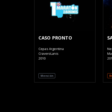
CASO PRONTO
S
Cepas Argentina
Ne
CraveroLanis
Ma
2010
20
Mención
B