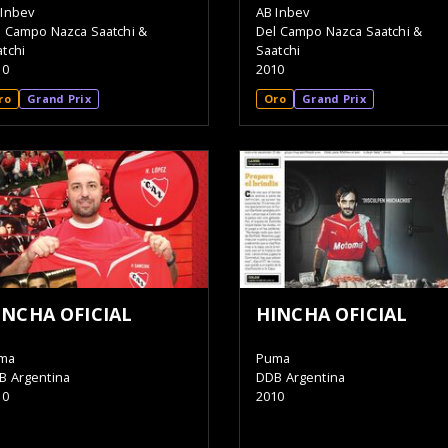
 Inbev
AB Inbev
l Campo Nazca Saatchi &
Del Campo Nazca Saatchi &
tchi
Saatchi
10
2010
ro
Grand Prix
Oro
Grand Prix
INCHA OFICIAL
HINCHA OFICIAL
ma
Puma
B Argentina
DDB Argentina
10
2010