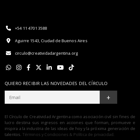
+54 11 4701 3588
Aguirre 1543, Ciudad de Buenos Aires
circulo@creatividadargentina.org
QUIERO RECIBIR LAS NOVEDADES DEL CÍRCULO
+
El Círculo de Creatividad Argentina como asociación civil sin fines de
lucro destina sus ingresos en acciones que forman, promueve e
inspira a la industria de las ideas de hoy y la próxima generación de
talentos.
Términos y Condiciones & Política de privacidad.