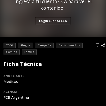
Ingresá a tu cuenta CCA para ver el
contenido.
Login Cuenta CCA
2006
Alegría
Campaña
Centro medico
Comida
Familia
Ficha Técnica
ANUNCIANTE
Medicus
AGENCIA
FCB Argentina