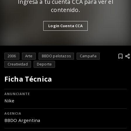
Ingresá a tu cuenta CCA para ver el
contenido.
Login Cuenta CCA
2006
Arte
BBDO pelotazos
Campaña
Creatividad
Deporte
Ficha Técnica
ANUNCIANTE
Nike
AGENCIA
BBDO Argentina