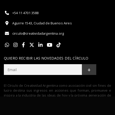
+54 11 4701 3588
Aguirre 1543, Ciudad de Buenos Aires
circulo@creatividadargentina.org
QUIERO RECIBIR LAS NOVEDADES DEL CÍRCULO
+
El Círculo de Creatividad Argentina como asociación civil sin fines de
lucro destina sus ingresos en acciones que forman, promueve e
inspira a la industria de las ideas de hoy y la próxima generación de
talentos.
Términos y Condiciones & Política de privacidad.