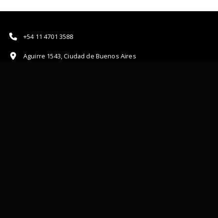
+54 11 4701 3588
Aguirre 1543, Ciudad de Buenos Aires
circulo@creatividadargentina.org
QUIERO RECIBIR LAS NOVEDADES DEL CÍRCULO
+
El Círculo de Creatividad Argentina como asociación civil sin fines de
lucro destina sus ingresos en acciones que forman, promueve e
inspira a la industria de las ideas de hoy y la próxima generación de
talentos.
Términos y Condiciones & Política de privacidad.