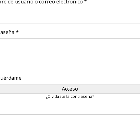
Obligatorio
e de usuario o correo electrónico
*
Obligatorio
raseña
*
cuérdame
Acceso
¿Olvidaste la contraseña?