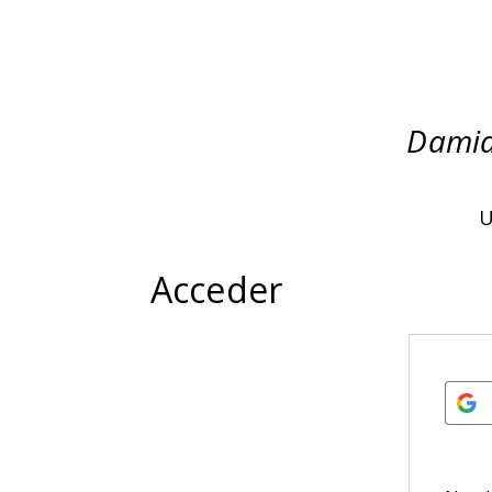
Damia
U
Acceder