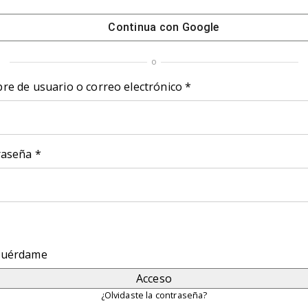
Continua con
Google
o
Obligatorio
e de usuario o correo electrónico
*
Obligatorio
raseña
*
cuérdame
Acceso
¿Olvidaste la contraseña?