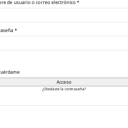
Obligatorio
e de usuario o correo electrónico
*
Obligatorio
raseña
*
cuérdame
Acceso
¿Olvidaste la contraseña?