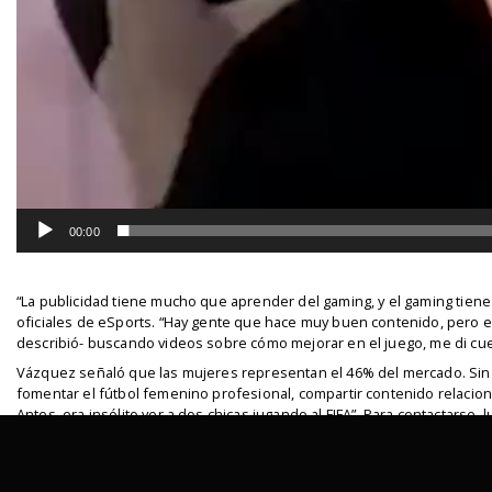
00:00
“La publicidad tiene mucho que aprender del gaming, y el gaming tiene
oficiales de eSports. “Hay gente que hace muy buen contenido, pero es 
describió- buscando videos sobre cómo mejorar en el juego, me di cu
Vázquez señaló que las mujeres representan el 46% del mercado. Sin e
fomentar el fútbol femenino profesional, compartir contenido relacio
Antes, era insólito ver a dos chicas jugando al FIFA”. Para contactars
trabajaba cada marca, identificando a los directores creativos, ejecuti
Su primera campaña fue con Lenovo, ante la llegada del Mundial Femen
contrato de partner para promocionar Movistar Fibra Óptica, quienes 