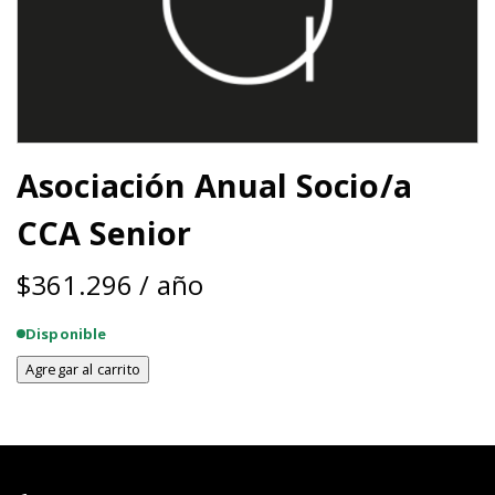
Asociación Anual Socio/a
CCA Senior
$
361.296
/ año
Disponible
Agregar al carrito
Asociación
Anual
Socio/a
CCA
Senior
cantidad