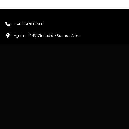
+54 11 4701 3588
Aguirre 1543, Ciudad de Buenos Aires
circulo@creatividadargentina.org
QUIERO RECIBIR LAS NOVEDADES DEL CÍRCULO
+
El Círculo de Creatividad Argentina como asociación civil sin fines de
lucro destina sus ingresos en acciones que forman, promueve e
inspira a la industria de las ideas de hoy y la próxima generación de
talentos.
Términos y Condiciones & Política de privacidad.