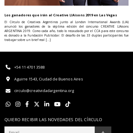
Los ganadores que irán al Creative LIAisons 2019 en Las Vegas
El Círculo de Creativos Argentinos junto al London International Awards (LIA)
anunció los ganadores de la séptima edición del concurso CREATIVE LIAisons
ARGENTINA 2019. Como cada año, todo lo recaudado por el CCA para este concurso
es donado a la Fundación Publicidar. El desafío de las 33 duplas participantes fue
trabajar sobre un brief real […]
+54 11 4701 3588
Aguirre 1543, Ciudad de Buenos Aires
circulo@creatividadargentina.org
QUIERO RECIBIR LAS NOVEDADES DEL CÍRCULO
+