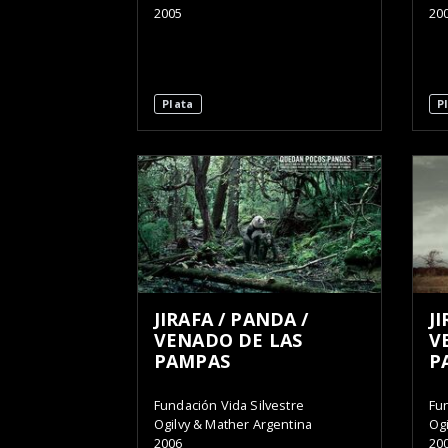
2005
20
Plata
P
JIRAFA / PANDA /
J
VENADO DE LAS
V
PAMPAS
P
Fundación Vida Silvestre
Fun
Ogilvy & Mather Argentina
Ogi
2006
20