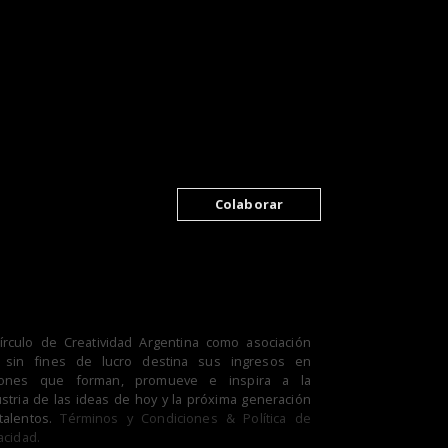
Colaborar
Círculo de Creatividad Argentina como asociación
il sin fines de lucro destina sus ingresos en
iones que forman, promueve e inspira a la
stria de las ideas de hoy y la próxima generación
talentos.
Términos y Condiciones & Política de
acidad.