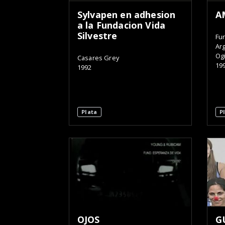
Sylvapen en adhesion
A
a la Fundacion Vida
Silvestre
Fun
Ar
Ogi
Casares Grey
19
1992
Plata
P
OJOS
G