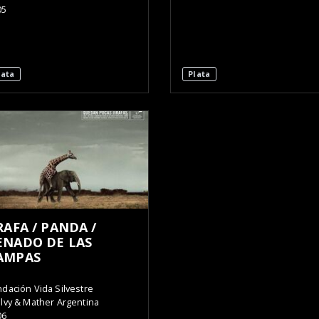
05
lata
Plata
IRAFA / PANDA /
ENADO DE LAS
AMPAS
dación Vida Silvestre
lvy & Mather Argentina
06