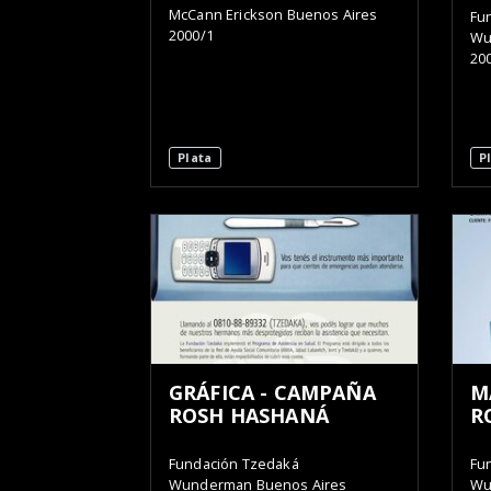
McCann Erickson Buenos Aires
Fu
2000/1
Wu
20
Plata
P
GRÁFICA - CAMPAÑA
M
ROSH HASHANÁ
R
Fundación Tzedaká
Fu
Wunderman Buenos Aires
Wu