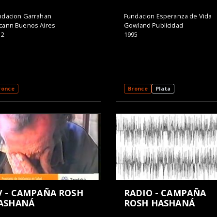
ndacion Garrahan
Fundacion Esperanza de Vida
cann Buenos Aires
Gowland Publicidad
12
1995
ronce
Bronce
Plata
V - CAMPAÑA ROSH
RADIO - CAMPAÑA
ASHANÁ
ROSH HASHANÁ