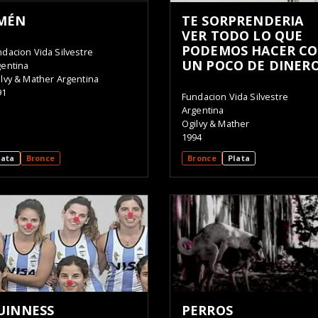
MÉN
TE SORPRENDERIA
VER TODO LO QUE
PODEMOS HACER C
dacion Vida Silvestre
UN POCO DE DINER
gentina
lvy & Mather Argentina
91
Fundacion Vida Silvestre
Argentina
Ogilvy & Mather
1994
lata
Bronce
Bronce
Plata
UINNESS
PERROS