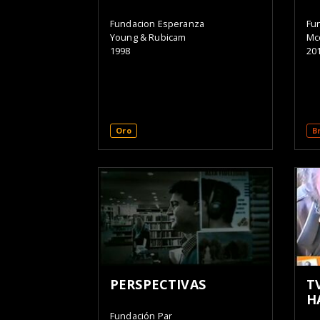
Fundacion Esperanza
Fu
Young & Rubicam
Mc
1998
20
Oro
B
PERSPECTIVAS
T
H
Fundación Par