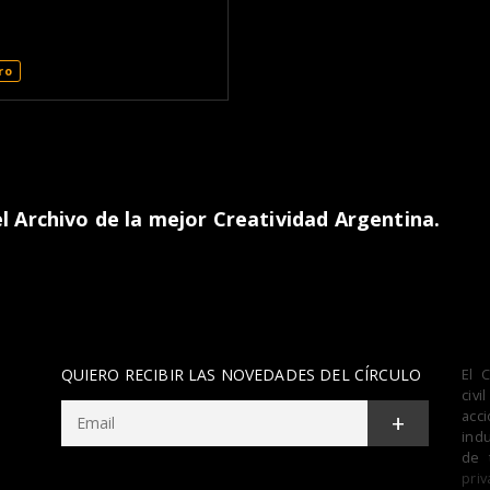
ro
 Archivo de la mejor Creatividad Argentina.
QUIERO RECIBIR LAS NOVEDADES DEL CÍRCULO
El 
civ
acc
+
indu
de 
priv