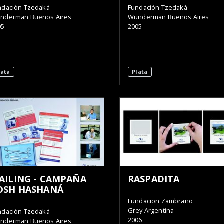
ndación Tzedaká
Fundación Tzedaká
nderman Buenos Aires
Wunderman Buenos Aires
05
2005
lata
Plata
AILING - CAMPAÑA
RASPADITA
OSH HASHANÁ
Fundacion Zambrano
Grey Argentina
ndación Tzedaká
2006
nderman Buenos Aires