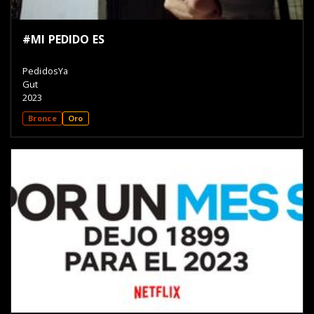
#MI PEDIDO ES
PedidosYa
Gut
2023
Bronce
Oro