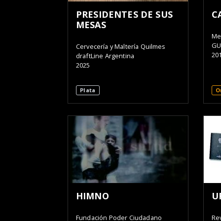
PRESIDENTES DE SUS
C
MESAS
Me
GU
Cervecería y Maltería Quilmes
20
draftLine Argentina
2025
Plata
O
HIMNO
U
Fundación Poder Ciudadano
Rev