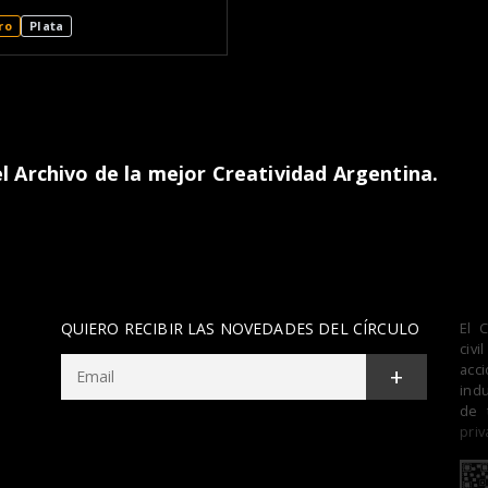
ro
Plata
 Archivo de la mejor Creatividad Argentina.
QUIERO RECIBIR LAS NOVEDADES DEL CÍRCULO
El 
civ
acc
+
indu
de 
priv