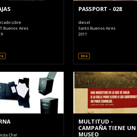
AJAS
PASSPORT - 028
rcado Libre
diesel
T Buenos Aires
Santo Buenos Aires
19
2011
ro
Oro
RNA
MULTITUD -
CAMPAÑA TIENE UN
MUSEO
ista Che!