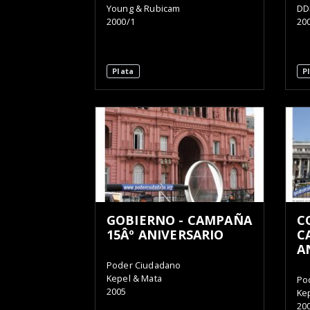
Young & Rubicam
DD
2000/1
20
Plata
P
GOBIERNO - CAMPAÑA
C
15Âº ANIVERSARIO
C
A
Poder Ciudadano
Kepel & Mata
Po
2005
Ke
20