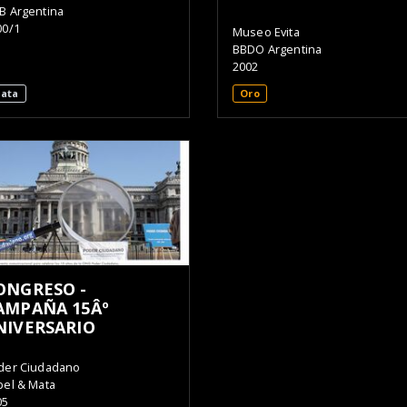
B Argentina
00/1
Museo Evita
BBDO Argentina
2002
lata
Oro
ONGRESO -
AMPAÑA 15Âº
NIVERSARIO
der Ciudadano
pel & Mata
05