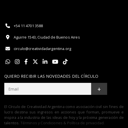
+54 11 4701 3588
Aguirre 1543, Ciudad de Buenos Aires
circulo@creatividadargentina.org
QUIERO RECIBIR LAS NOVEDADES DEL CÍRCULO
+
El Círculo de Creatividad Argentina como asociación civil sin fines de
lucro destina sus ingresos en acciones que forman, promueve e
inspira a la industria de las ideas de hoy y la próxima generación de
talentos.
Términos y Condiciones & Política de privacidad.