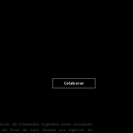
Colaborar
Círculo de Creatividad Argentina como asociación
il sin fines de lucro destina sus ingresos en