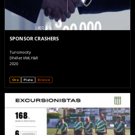
SPONSOR CRASHERS
Turismocity
Dhélet VMLY&R
2020
Oro
Plata
Bronce