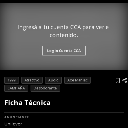
Ingresá a tu cuenta CCA para ver el
contenido.
Login Cuenta CCA
1999
Atractivo
Audio
Axe Maniac
CAMPAÑA
Desodorante
Ficha Técnica
ANUNCIANTE
Unilever