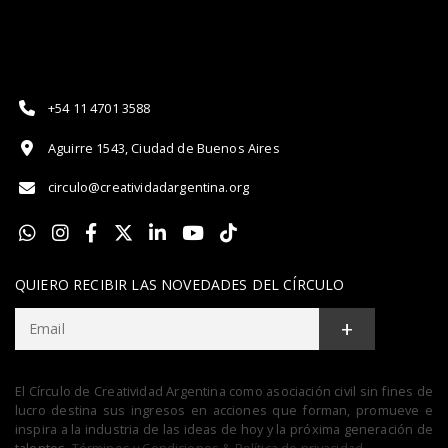
+54 11 4701 3588
Aguirre 1543, Ciudad de Buenos Aires
circulo@creatividadargentina.org
QUIERO RECIBIR LAS NOVEDADES DEL CÍRCULO
+
El Círculo de Creatividad Argentina como asociación civil sin fines de
lucro destina sus ingresos en acciones que forman, promueve e
inspira a la industria de las ideas de hoy y la próxima generación de
talentos.
Términos y Condiciones & Política de privacidad.