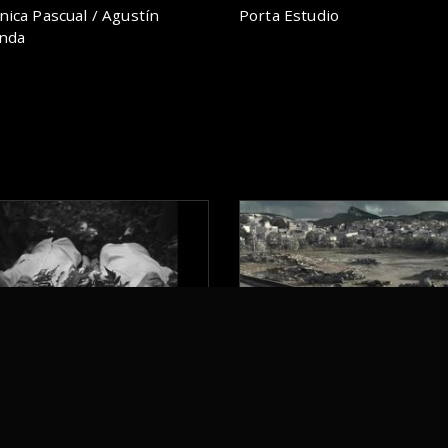
nica Pascual / Agustín
Porta Estudio
nda
IPOLAR
CAMBIOS
aylab Films
Chevrolet
aylab Films
Commonwealth / McCan
22
2018