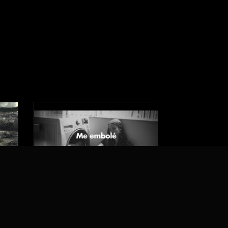
AIME LA CUARENTÉ
Molinos Rio de la Plata
n
Grey Argentina
2020