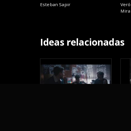
Esteban Sapir
Veró
Mira
Ideas relacionadas
UN AMIGO
B
Cepas Argentina
Pl
BBDO Argentina
Pl
2016
20