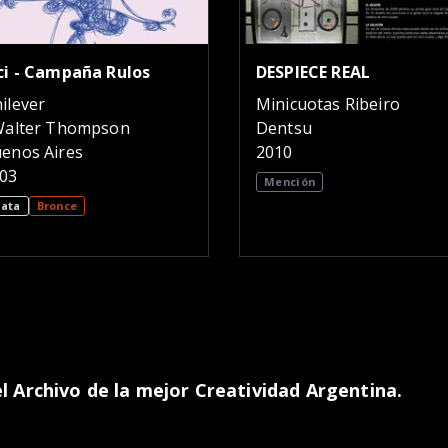
ci - Campaña Rulos
DESPIECE REAL
ilever
Minicuotas Ribeiro
Walter Thompson
Dentsu
enos Aires
2010
03
Mención
lata
Bronce
 Archivo de la mejor Creatividad Argentina.