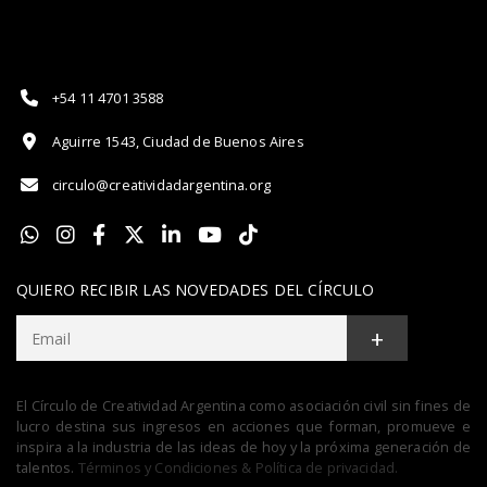
+54 11 4701 3588
Aguirre 1543, Ciudad de Buenos Aires
circulo@creatividadargentina.org
QUIERO RECIBIR LAS NOVEDADES DEL CÍRCULO
+
El Círculo de Creatividad Argentina como asociación civil sin fines de
lucro destina sus ingresos en acciones que forman, promueve e
inspira a la industria de las ideas de hoy y la próxima generación de
talentos.
Términos y Condiciones & Política de privacidad.