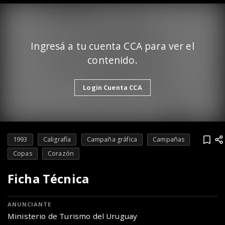
Ingresá a tu cuenta CCA para ver el
contenido.
Login Cuenta CCA
1993
Caligrafía
Campaña gráfica
Campañas
Copas
Corazón
Ficha Técnica
ANUNCIANTE
Ministerio de Turismo del Uruguay