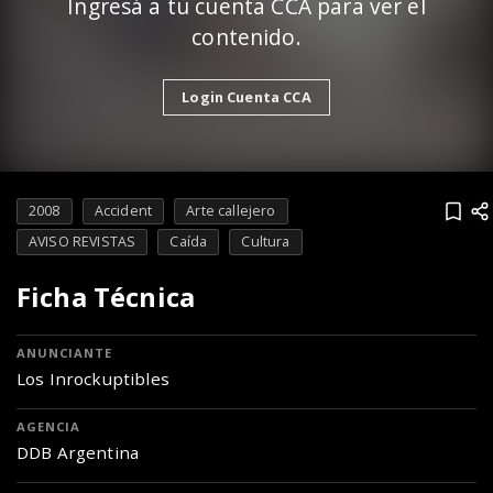
Ingresá a tu cuenta CCA para ver el
contenido.
Login Cuenta CCA
2008
Accident
Arte callejero
AVISO REVISTAS
Caída
Cultura
Ficha Técnica
ANUNCIANTE
Los Inrockuptibles
AGENCIA
DDB Argentina