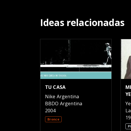
Ideas relacionadas
TU CASA
M
Y
Nike Argentina
BBDO Argentina
Ye
2004
La
19
Bronce
P