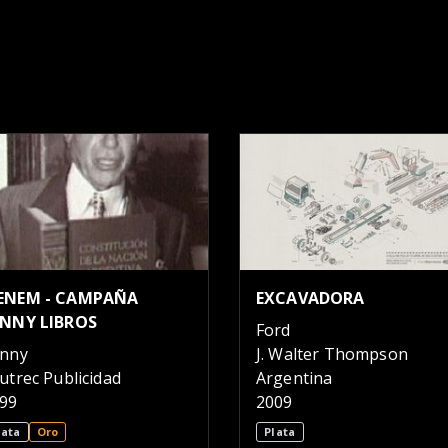
ENEM - CAMPAÑA
EXCAVADORA
ENNY LIBROS
Ford
nny
J. Walter Thompson
utrec Publicidad
Argentina
99
2009
lata
Oro
Plata