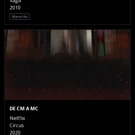
Xaga
2010
Mención
DE CM A MC
Netflix
Circus
2020