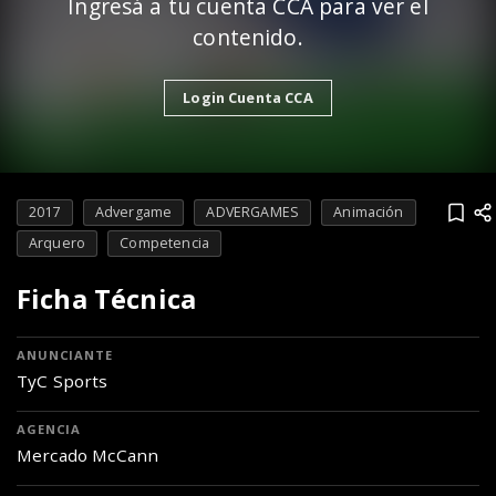
Ingresá a tu cuenta CCA para ver el
contenido.
Login Cuenta CCA
2017
Advergame
ADVERGAMES
Animación
Arquero
Competencia
Ficha Técnica
ANUNCIANTE
TyC Sports
AGENCIA
Mercado McCann